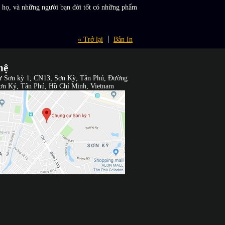
ủa họ, và những người bạn đời tốt có những phẩm
« Trở lại
Bản In
hệ
ư Sơn kỳ 1, CN13, Sơn Kỳ, Tân Phú, Đường
ơn Ký, Tân Phú, Hồ Chí Minh, Vietnam