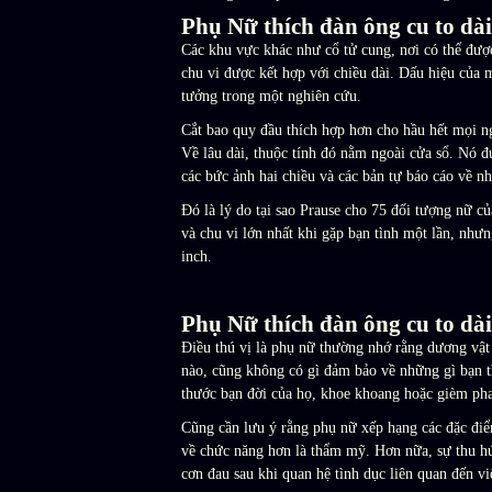
Phụ Nữ thích đàn ông cu to dài
Các khu vực khác như cổ tử cung, nơi có thể đượ
chu vi được kết hợp với chiều dài. Dấu hiệu của 
tưởng trong một nghiên cứu.
Cắt bao quy đầu thích hợp hơn cho hầu hết mọi n
Về lâu dài, thuộc tính đó nằm ngoài cửa sổ. Nó đ
các bức ảnh hai chiều và các bản tự báo cáo về 
Đó là lý do tại sao Prause cho 75 đối tượng nữ c
và chu vi lớn nhất khi gặp bạn tình một lần, như
inch.
Phụ Nữ thích đàn ông cu to dài
Điều thú vị là phụ nữ thường nhớ rằng dương vật
nào, cũng không có gì đảm bảo về những gì bạn tìn
thước bạn đời của họ, khoe khoang hoặc gièm pha
Cũng cần lưu ý rằng phụ nữ xếp hạng các đặc điểm
về chức năng hơn là thẩm mỹ. Hơn nữa, sự thu hú
cơn đau sau khi quan hệ tình dục liên quan đến v