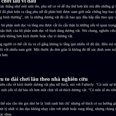
 chơi lâu vì đâu
ặc thẳng như một mũi tên, phụ nữ có vẻ dễ tha thứ hơn khi nói đến những gì
đã phát hiện ra rằng phụ nữ đã phân biệt được nam giới mắc chứng hẹp bao qu
ng bình thường”, tức là những dương vật đã cắt bao quy đầu hấp dẫn theo quy 
h bộ phận sinh dục và lông mu được cắt tỉa cẩn thận là những yếu tố quan trọn
hận thức của bộ phận sinh dục về hình dáng dương vật. Nói chung, nghiên cứu 
 nếu không hơn kích thước hoặc chu vi dương vật.
g người có thể cắt tỉa và cố gắng không lo lắng quá nhiều về độ dài, điều mà 
 đối với nhiều nam giới. Một thước đo đơn giản là không đủ để xác định xem 
ốt hơn.
u to dài chơi lâu theo nhà nghiên cứu
iên cứu về kích thước dương vật phụ nữ thích, nói với Fatherly: “Có một sự kh
là một yếu tố dự báo tốt hơn một chút về sở thích dương vật. “Có một số ưu tiê
thể nào cho tên gọi nhỏ bé là 'tinh ranh bút chì' nhưng sở thích có xu hướng gi
sinh lý nhất vì âm đạo không nhạy cảm với nhiệt hoặc rung động, nhưng chúng 
hác nhau.