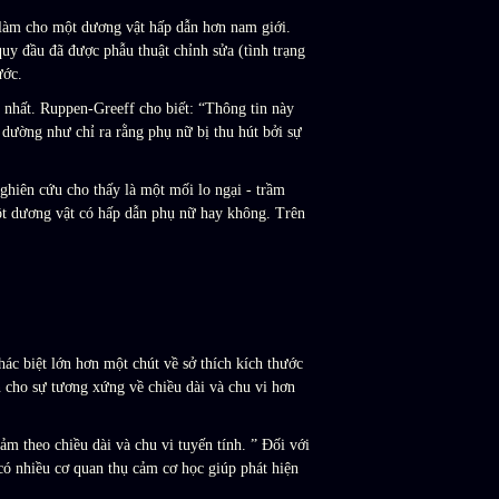
 làm cho một dương vật hấp dẫn hơn nam giới.
y đầu đã được phẫu thuật chỉnh sửa (tình trạng
ước.
g nhất. Ruppen-Greeff cho biết: “Thông tin này
dường như chỉ ra rằng phụ nữ bị thu hút bởi sự
nghiên cứu cho thấy là một mối lo ngại - trầm
một dương vật có hấp dẫn phụ nữ hay không. Trên
ác biệt lớn hơn một chút về sở thích kích thước
n cho sự tương xứng về chiều dài và chu vi hơn
ảm theo chiều dài và chu vi tuyến tính. ” Đối với
có nhiều cơ quan thụ cảm cơ học giúp phát hiện