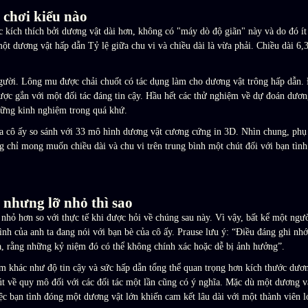
 chơi kiểu nào
c kích thích bởi dương vật dài hơn, không có "máy dò độ giãn" này và do đó í
một dương vật hấp dẫn Tỷ lệ giữa chu vi và chiều dài là vừa phải. Chiều dài 6,
gười. Lông mu được chải chuốt có tác dụng làm cho dương vật trông hấp dẫn. Đ
ược gắn với một đối tác đáng tin cậy. Hầu hết các thử nghiệm về dự đoán dương
những kinh nghiệm trong quá khứ.
ủa cô ấy so sánh với 33 mô hình dương vật cương cứng in 3D. Nhìn chung, phụ 
ng chỉ mong muốn chiều dài và chu vi trên trung bình một chút đối với bạn tình
 nhưng lỡ nhỏ thì sao
 nhỏ hơn so với thực tế khi được hỏi về chúng sau này. Vì vậy, bất kể một ng
h của anh ta đang nói với bạn bè của cô ấy. Prause lưu ý: “Điều đáng ghi nhớ 
, rằng những kỷ niệm đó có thể không chính xác hoặc dễ bị ảnh hưởng”.
 khác như độ tin cậy và sức hấp dẫn tổng thể quan trọng hơn kích thước dương
t về quy mô đối với các đối tác một lần cũng có ý nghĩa. Mặc dù một dương vậ
iệc bạn tình đóng một dương vật lớn khiến cam kết lâu dài với một thành viên 