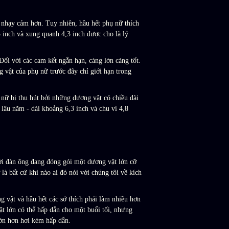
t nhạy cảm hơn. Tuy nhiên, hầu hết phụ nữ thích
3 inch và xung quanh 4,3 inch được cho là lý
ối với các cam kết ngắn hạn, càng lớn càng tốt.
 vật của phụ nữ trước đây chỉ giới hạn trong
nữ bị thu hút bởi những dương vật có chiều dài
 lâu năm - dài khoảng 6,3 inch và chu vi 4,8
ười đàn ông đang đóng gói một dương vật lớn cỡ
là bất cứ khi nào ai đó nói với chúng tôi về kích
 vật và hầu hết các sở thích phải làm nhiều hơn
t lớn có thể hấp dẫn cho một buổi tối, nhưng
lớn hơn hơi kém hấp dẫn.