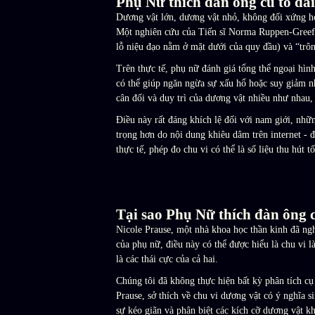
Phụ Nữ thích đàn ông cu to dài
Dương vật lớn, dương vật nhỏ, không đối xứng ho
Một nghiên cứu của Tiến sĩ Norma Ruppen-Greeff 
lỗ niệu đạo nằm ở mặt dưới của quy đầu) và “trô
Trên thực tế, phụ nữ đánh giá tổng thể ngoại hìn
có thể giúp ngăn ngừa sự xấu hổ hoặc suy giảm n
cân đối và duy trì của dương vật nhiều như nhau,
Điều này rất đáng khích lệ đối với nam giới, nhữn
trọng hơn do nội dung khiêu dâm trên internet -
thực tế, phép đo chu vi có thể là số liệu thu hút t
Tại sao Phụ Nữ thích đàn ông c
Nicole Prause, một nhà khoa học thần kinh đã ngh
của phụ nữ, điều này có thể được hiểu là chu vi 
là các thái cực của cả hai.
Chúng tôi đã không thực hiện bất kỳ phân tích cụ 
Prause, sở thích về chu vi dương vật có ý nghĩa 
sự kéo giãn và phân biệt các kích cỡ dương vật k