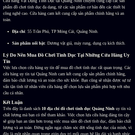
Cửa hàng Vật Dụng Tình Dục tại Quảng Ninh chuyên cung cấp các sản
phẩm đồ chơi tình dục đa dạng, từ các sản phẩm cơ bản đến các thiết bị
công nghệ cao. Cửa hàng cam kết cung cấp sản phẩm chính hãng và an
toàn.
Địa chỉ
: 55 Trần Phú, TP Móng Cái, Quảng Ninh.
Sản phẩm nổi bật
: Dương vật giả, máy rung, dụng cụ kích thích.
Lý Do Nên Mua Đồ Chơi Tình Dục Tại Những Cửa Hàng Uy
Tín
Việc lựa chọn cửa hàng uy tín để mua đồ chơi tình dục rất quan trọng. Các
cửa hàng uy tín tại Quảng Ninh cam kết cung cấp sản phẩm chính hãng,
đảm bảo chất lượng và an toàn cho sức khỏe. Bạn cũng sẽ nhận được sự tư
vấn tận tình từ nhân viên cửa hàng để chọn lựa sản phẩm phù hợp với nhu
cầu cá nhân.
Kết Luận
Trên đây là danh sách
10 địa chỉ đồ chơi tình dục Quảng Ninh
uy tín và
chất lượng mà bạn có thể tham khảo. Việc chọn lựa cửa hàng đáng tin cậy
sẽ giúp bạn an tâm hơn trong việc mua sắm đồ chơi tình dục, đảm bảo chất
lượng và an toàn. Đừng ngần ngại chăm sóc đời sống tình dục của mình, vì
đây là một phần quan trọng giúp duy trì mối quan hệ lâu dài và hạnh phúc.