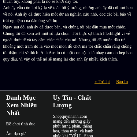
thuần túy, không phải là nó sẽ khơi dậy tôi.
Anh ấy vẫn còn hơi kỳ lạ về toàn bộ ý tưởng, nhưng anh ấy đã cởi mở hơn
về nó. Anh ấy đã thực hiện một dự án nghiên cứu nhỏ, đọc các bài báo về
trải nghiệm của đàn ông với họ.
Ngay sau đó, anh ấy đã được bán, và chúng tôi bắt đầu mua một chiếc.
Chúng tôi đã xem xét một số lựa chọn. Tôi thực sự thích Fleshlight vì vẻ
ngoài thực tế và tay cầm chắc chắn của nó. Nhưng tôi đã muốn đầu tư
khoảng một trăm đô la vào một món đồ chơi mà tôi chắc chắn rằng chồng
tôi thậm chí sẽ thích. Anh Austin có một con cặc khá nhạy cảm do hẹp bao
quy đầu, vì vậy có thể nó sẽ mang lại cho anh ấy nhiều kích thích.
« Trở lại
Bản In
Danh Mục
Uy Tín - Chất
Xem Nhiều
Lượng
Nhất
Shopquynhanh.com
mang đến những giây
Đồ chơi tình dục
phút hưng phấn, thăng
hoa, thỏa mãn, và hạnh
Âm đạo giả
phúc khi "YÊU". Shop