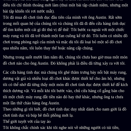
điều tôi chỉ thỉnh thoảng mới làm (thui một bài tập chánh niệm, nhưng một
bài tập khiến tôi rơi nước mắt).
Tôi đã mua đồ chơi tình dục đầu tiên của mình với ông Austin. Rất sớm
trong mối quan hệ của chúng tôi và chúng tôi đã đi đến cửa hàng tình dục
để tìm kiếm một cái gì đó thú vị để thử. Tôi bước ra ngoài với một chiếc
máy rung và tôi đã trở thành một fan cuồng kể từ đó. Tôi luôn có nhiều đồ
chơi trong phòng ngủ của mình và mặc dù tôi đã loại bỏ một số đồ chơi
qua nhiều năm, tôi luôn thay thế hoặc nâng cấp chúng.
Nhưng trong suốt mười lăm năm đó, chúng tôi chưa bao giờ mua một món
đồ chơi nào cho ông Austin. Đó không phải là điều đã từng xảy ra với tôi.
Các cửa hàng tình dục mà chúng tôi ghé thăm trưng bày nổi bật máy rung,
dương vật giả và nhiều loại đồ chơi khác được thiết kế cho âm hộ, nhưng
tôi có thể nhớ đã từng thấy một món đồ chơi tình dục được thiết kế để kích
thích dương vật. Và mỗi khi tôi bước vào, chủ cửa hàng cố gắng bán cho
tôi một chiếc máy rung đắt tiền nào đó hay thứ khác, nhưng ông ta chưa
một lần thử chào hàng ông Austin.
Theo những gì tôi biết, đồ chơi tình dục duy nhất dành cho nam giới là đồ
chơi tình dục và búp bê thổi phồng mới lạ.
Thế giới tuyệt vời của tay áo
Tôi không chắc chính xác khi tôi nghe nói về những người có túi tiền,