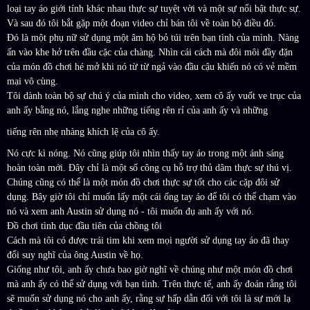
loại tay áo giới tính khác nhau thực sự tuyệt vời và một sự nổi bật thực sự.
Và sau đó tôi bắt gặp một đoạn video chỉ bán tôi về toàn bộ điều đó.
Đó là một phụ nữ sử dụng một âm hộ bỏ túi trên bạn tình của mình. Nàng
ấn vào khe hở trên đầu cặc của chàng. Nhìn cái cách mà đôi môi đầy đặn
của món đồ chơi hé mở khi nó từ từ ngả vào đầu cậu khiến nó có vẻ mềm
mại vô cùng.
Tôi dành toàn bộ sự chú ý của mình cho video, xem cô ấy vuốt ve trục của
anh ấy bằng nó, lắng nghe những tiếng rên rỉ của anh ấy và những
tiếng rên nhẹ nhàng khích lệ của cô ấy.
Nó cực kì nóng. Nó cũng giúp tôi nhìn thấy tay áo trong một ánh sáng
hoàn toàn mới. Đây chỉ là một số công cụ hỗ trợ thủ dâm thực sự thú vị.
Chúng cũng có thể là một món đồ chơi thực sự tốt cho các cặp đôi sử
dụng. Bây giờ tôi chỉ muốn lấy một cái ống tay áo để tôi có thể chạm vào
nó và xem anh Austin sử dụng nó - tôi muốn đụ anh ấy với nó.
Đồ chơi tình dục đầu tiên của chồng tôi
Cách mà tôi có được trái tim khi xem mọi người sử dụng tay áo đã thay
đổi suy nghĩ của ông Austin về họ.
Giống như tôi, anh ấy chưa bao giờ nghĩ về chúng như một món đồ chơi
mà anh ấy có thể sử dụng với bạn tình. Trên thực tế, anh ấy đoán rằng tôi
sẽ muốn sử dụng nó cho anh ấy, rằng sự hấp dẫn đối với tôi là sự mới lạ