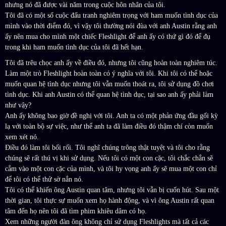
nhưng nó đã được vài năm trong cuộc hôn nhân của tôi.
Tôi đã có một số cuộc đấu tranh nghiêm trọng với ham muốn tình dục của
mình vào thời điểm đó, vì vậy tôi thường nói đùa với anh Austin rằng anh
ấy nên mua cho mình một chiếc Fleshlight để anh ấy có thứ gì đó để đụ
trong khi ham muốn tình dục của tôi đã hết hạn.
Tôi đã trêu chọc anh ấy về điều đó, nhưng tôi cũng hoàn toàn nghiêm túc.
Làm một trò Fleshlight hoàn toàn có ý nghĩa với tôi. Khi tôi có thể hoặc
muốn quan hệ tình dục nhưng tôi vẫn muốn thoát ra, tôi sử dụng đồ chơi
tình dục. Khi anh Austin có thể quan hệ tình dục, tại sao anh ấy phải làm
như vậy?
Anh ấy không bao giờ đề nghị với tôi. Anh ta có một phản ứng đầu gối kỳ
lạ với toàn bộ sự việc, như thể anh ta đã làm điều đó thậm chí còn muốn
xem xét nó.
Điều đó làm tôi bối rối. Tôi nghĩ chúng trông thật tuyệt và tôi cho rằng
chúng sẽ rất thú vị khi sử dụng. Nếu tôi có một con cặc, tôi chắc chắn sẽ
cắm vào một con cặc của mình, và tôi hy vọng anh ấy sẽ mua một con chỉ
để tôi có thể thử sờ nắn nó.
Tôi có thể khiến ông Austin quan tâm, nhưng tôi vẫn bị cuốn hút. Sau một
thời gian, tôi thực sự muốn xem họ hành động, và vì ông Austin rất quan
tâm đến họ nên tôi đã tìm phim khiêu dâm có họ.
Xem những người đàn ông không chỉ sử dụng Fleshlights mà tất cả các