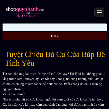
Tuyệt Chiêu Bú Cu Của Búp Bê
Tình Yêu
Tại sao đàn ông lại thích "được bú cu" đến vậy? Đó là vì họ không phải lo
lắng mình làm "chuyện ấy" có tốt hay không, họ cũng không phải làm gì
cả mà có chúng ta làm tất cả để phục vụ họ. Phải chăng đó đã là toàn bộ
nguyên nhân?
Vì dễ "lên đỉnh"
Nếu như phụ nữ có cực khoái ngực thì nam giới có cực khoái "cậu nhỏ",
đây là phần cực kì nhạy cảm của cánh đàn ông, khi được bạn tình âu yếm