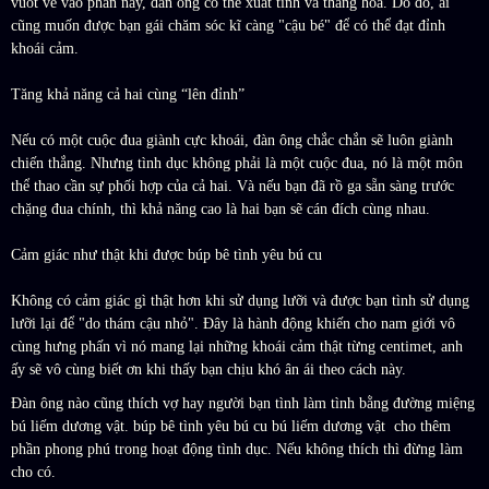
vuốt ve vào phần này, đàn ông có thể xuất tinh và thăng hoa. Do đó, ai
cũng muốn được bạn gái chăm sóc kĩ càng "cậu bé" để có thể đạt đỉnh
khoái cảm.
Tăng khả năng cả hai cùng “lên đỉnh”
Nếu có một cuộc đua giành cực khoái, đàn ông chắc chắn sẽ luôn giành
chiến thắng. Nhưng tình dục không phải là một cuộc đua, nó là một môn
thể thao cần sự phối hợp của cả hai. Và nếu bạn đã rồ ga sẵn sàng trước
chặng đua chính, thì khả năng cao là hai bạn sẽ cán đích cùng nhau.
Cảm giác như thật khi được búp bê tình yêu bú cu
Không có cảm giác gì thật hơn khi sử dụng lưỡi và được bạn tình sử dụng
lưỡi lại để "do thám cậu nhỏ". Đây là hành động khiến cho nam giới vô
cùng hưng phấn vì nó mang lại những khoái cảm thật từng centimet, anh
ấy sẽ vô cùng biết ơn khi thấy bạn chịu khó ân ái theo cách này.
Đàn ông nào cũng thích vợ hay người bạn tình làm tình bằng đường miệng
bú liếm dương vật. búp bê tình yêu bú cu bú liếm dương vật cho thêm
phần phong phú trong hoạt động tình dục. Nếu không thích thì đừng làm
cho có.