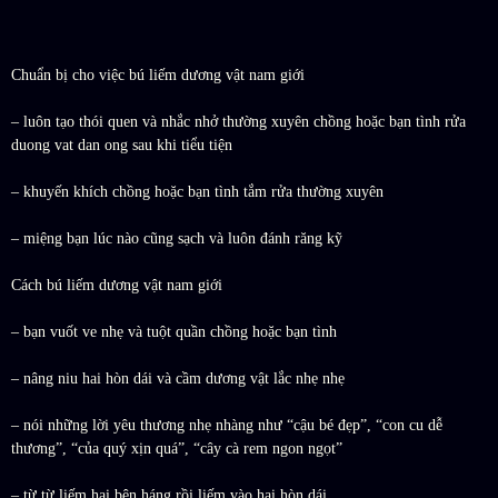
Chuẩn bị cho việc bú liếm dương vật nam giới
– luôn tạo thói quen và nhắc nhở thường xuyên chồng hoặc bạn tình rửa
duong vat dan ong sau khi tiểu tiện
– khuyến khích chồng hoặc bạn tình tắm rửa thường xuyên
– miệng bạn lúc nào cũng sạch và luôn đánh răng kỹ
Cách bú liếm dương vật nam giới
– bạn vuốt ve nhẹ và tuột quần chồng hoặc bạn tình
– nâng niu hai hòn dái và cầm dương vật lắc nhẹ nhẹ
– nói những lời yêu thương nhẹ nhàng như “cậu bé đẹp”, “con cu dễ
thương”, “của quý xịn quá”, “cây cà rem ngon ngọt”
– từ từ liếm hai bên háng rồi liếm vào hai hòn dái