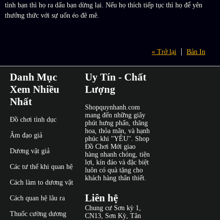
tình bạn thì họ ra dấu bạn dừng lại. Nếu họ thích tiếp tục thì họ để yên
thưởng thức với sự uốn éo đê mê.
« Trở lại
Bản In
Danh Mục
Uy Tín - Chất
Xem Nhiều
Lượng
Nhất
Shopquynhanh.com
mang đến những giây
Đồ chơi tình dục
phút hưng phấn, thăng
hoa, thỏa mãn, và hạnh
Âm đạo giả
phúc khi "YÊU". Shop
Đồ Chơi Mới giao
Dương vật giả
hàng nhanh chóng, tiện
lợi, kín đáo và đặc biệt
Các tư thế khi quan hệ
luôn có quà tặng cho
khách hàng thân thiết.
Cách làm to dương vật
Liên hệ
Cách quan hệ lâu ra
Chung cư Sơn kỳ 1,
Thuốc cường dương
CN13, Sơn Kỳ, Tân