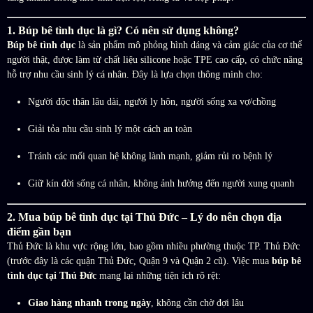
1. Búp bê tình dục là gì? Có nên sử dụng không?
Búp bê tình dục
là sản phẩm mô phỏng hình dáng và cảm giác của cơ thể
người thật, được làm từ chất liệu silicone hoặc TPE cao cấp, có chức năng
hỗ trợ nhu cầu sinh lý cá nhân. Đây là lựa chọn thông minh cho:
Người độc thân lâu dài, người ly hôn, người sống xa vợ/chồng
Giải tỏa nhu cầu sinh lý một cách an toàn
Tránh các mối quan hệ không lành mạnh, giảm rủi ro bệnh lý
Giữ kín đời sống cá nhân, không ảnh hưởng đến người xung quanh
2. Mua búp bê tình dục tại Thủ Đức – Lý do nên chọn địa
điểm gần bạn
Thủ Đức là khu vực rộng lớn, bao gồm nhiều phường thuộc TP. Thủ Đức
(trước đây là các quận Thủ Đức, Quận 9 và Quận 2 cũ). Việc mua
búp bê
tình dục tại Thủ Đức
mang lại những tiện ích rõ rệt:
Giao hàng nhanh trong ngày
, không cần chờ đợi lâu