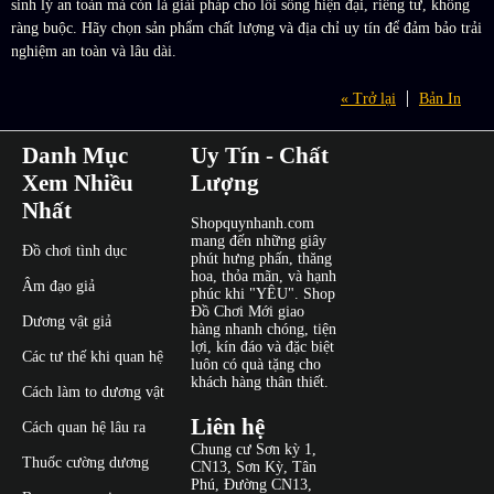
sinh lý an toàn mà còn là giải pháp cho lối sống hiện đại, riêng tư, không
ràng buộc. Hãy chọn sản phẩm chất lượng và địa chỉ uy tín để đảm bảo trải
nghiệm an toàn và lâu dài.
« Trở lại
Bản In
Danh Mục
Uy Tín - Chất
Xem Nhiều
Lượng
Nhất
Shopquynhanh.com
mang đến những giây
Đồ chơi tình dục
phút hưng phấn, thăng
hoa, thỏa mãn, và hạnh
Âm đạo giả
phúc khi "YÊU". Shop
Đồ Chơi Mới giao
Dương vật giả
hàng nhanh chóng, tiện
lợi, kín đáo và đặc biệt
Các tư thế khi quan hệ
luôn có quà tặng cho
khách hàng thân thiết.
Cách làm to dương vật
Liên hệ
Cách quan hệ lâu ra
Chung cư Sơn kỳ 1,
Thuốc cường dương
CN13, Sơn Kỳ, Tân
Phú, Đường CN13,