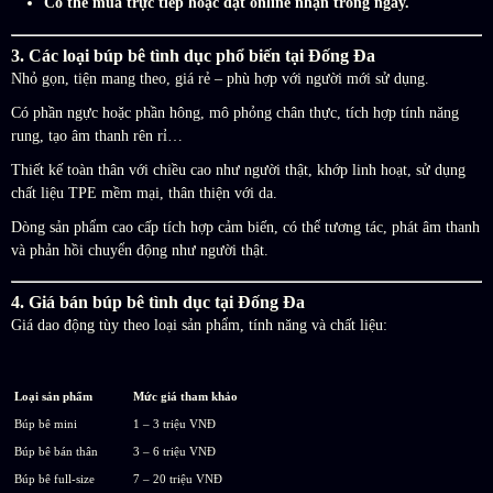
Có thể mua trực tiếp hoặc đặt online nhận trong ngày.
3. Các loại búp bê tình dục phổ biến tại Đống Đa
Nhỏ gọn, tiện mang theo, giá rẻ – phù hợp với người mới sử dụng.
Có phần ngực hoặc phần hông, mô phỏng chân thực, tích hợp tính năng
rung, tạo âm thanh rên rỉ…
Thiết kế toàn thân với chiều cao như người thật, khớp linh hoạt, sử dụng
chất liệu TPE mềm mại, thân thiện với da.
Dòng sản phẩm cao cấp tích hợp cảm biến, có thể tương tác, phát âm thanh
và phản hồi chuyển động như người thật.
4. Giá bán búp bê tình dục tại Đống Đa
Giá dao động tùy theo loại sản phẩm, tính năng và chất liệu:
Loại sản phẩm
Mức giá tham khảo
Búp bê mini
1 – 3 triệu VNĐ
Búp bê bán thân
3 – 6 triệu VNĐ
Búp bê full-size
7 – 20 triệu VNĐ