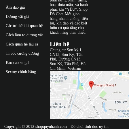
phút hưng phấn, thăng
hoa, thỏa mãn, và hạnh
Âm đạo giả
phúc khi "YÊU". Shop
Đồ Chơi Mới giao
Dương vật giả
hàng nhanh chóng, tiện
lợi, kín đáo và đặc biệt
Các tư thế khi quan hệ
luôn có quà tặng cho
khách hàng thân thiết.
Cách làm to dương vật
Liên hệ
Cách quan hệ lâu ra
Chung cư Sơn kỳ 1,
Thuốc cường dương
CN13, Sơn Kỳ, Tân
Phú, Đường CN13,
Bao cao su gai
Sơn Ký, Tân Phú, Hồ
Chí Minh, Vietnam
Sextoy chính hãng
Copyright © 2012
shopquynhanh.com
- Đồ chơi tình dục uy tín