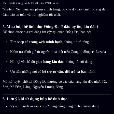
Búp bê AI thông minh
Từ 20 triệu VNĐ trở lên
💡
Mẹo
: Nên mua sản phẩm chính hãng, có chế độ bảo hành rõ ràng để
đảm bảo an toàn và trải nghiệm tốt nhất.
5. Mua búp bê tình dục Đống Đa ở đâu uy tín, kín đáo?
Để chọn được địa chỉ đáng tin cậy tại quận Đống Đa, bạn nên:
Tìm shop có
trang web minh bạch
, thông tin rõ ràng.
Kiểm tra đánh giá từ người mua thật trên Google, Shopee, Lazada…
Hỏi kỹ về chế độ
giao hàng kín đáo
, không lộ nội dung.
Ưu tiên những nơi có
hỗ trợ tư vấn, đổi trả và bảo hành
.
Một số tuyến phố tại Đống Đa thường có các cửa hàng kín đáo như: Tây
Sơn, Xã Đàn, Láng, Nguyễn Lương Bằng…
6. Lưu ý khi sử dụng búp bê tình dục
Vệ sinh sạch sẽ
sau khi sử dụng bằng dung dịch chuyên dụng.