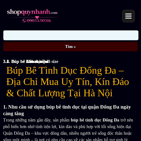
3.1. Búp bê silicon mini
3.2. Búp bê bán thân
3.3. Búp bê tình dục full-size
3.4. Búp bê AI cao cấp
Búp Bê Tình Dục Đống Đa –
Địa Chỉ Mua Uy Tín, Kín Đáo
& Chất Lượng Tại Hà Nội
1. Nhu cầu sử dụng búp bê tình dục tại quận Đống Đa ngày
càng tăng
Trong những năm gần đây, sản phẩm
búp bê tình dục Đống Đa
trở nên
phổ biến hơn nhờ tính tiện lợi, kín đáo và phù hợp với lối sống hiện đại.
Quận Đống Đa – khu vực đông dân, nhiều người trẻ sống độc thân hoặc
sống một mình – là nơi có nhu cầu cao về các sản phẩm hỗ trợ sinh lý.