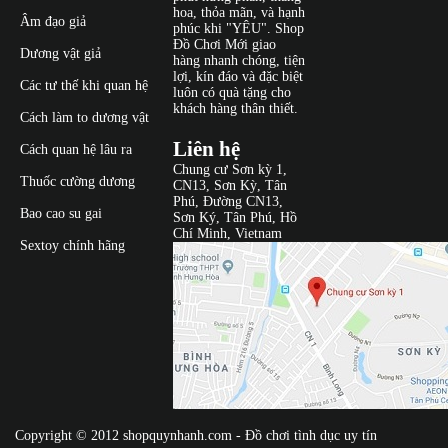
hoa, thỏa mãn, và hạnh
Âm đạo giả
phúc khi "YÊU". Shop
Đồ Chơi Mới giao
Dương vật giả
hàng nhanh chóng, tiện
lợi, kín đáo và đặc biệt
Các tư thế khi quan hệ
luôn có quà tặng cho
khách hàng thân thiết.
Cách làm to dương vật
Liên hệ
Cách quan hệ lâu ra
Chung cư Sơn kỳ 1,
Thuốc cường dương
CN13, Sơn Kỳ, Tân
Phú, Đường CN13,
Bao cao su gai
Sơn Ký, Tân Phú, Hồ
Chí Minh, Vietnam
Sextoy chính hãng
Copyright © 2012
shopquynhanh.com
- Đồ chơi tình dục uy tín