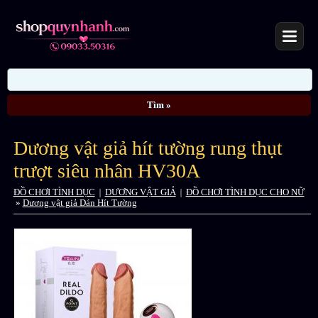
Dương vật giả hít tường rung thụt
trượt siêu nhân HV30A
ĐỒ CHƠI TÌNH DỤC
|
DƯƠNG VẬT GIẢ
|
ĐỒ CHƠI TÌNH DỤC CHO NỮ
»
Dương vật giả Dán Hít Tường