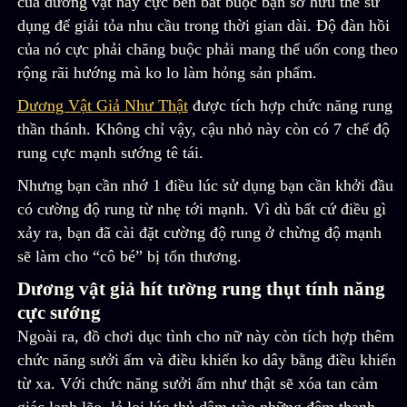
của dương vật này cực bền bắt buộc bạn sở hữu thể sử
dụng để giải tỏa nhu cầu trong thời gian dài. Độ đàn hồi
của nó cực phải chăng buộc phải mang thể uốn cong theo
rộng rãi hướng mà ko lo làm hỏng sản phẩm.
Dương Vật Giả Như Thật
được tích hợp chức năng rung
thần thánh. Không chỉ vậy, cậu nhỏ này còn có 7 chế độ
rung cực mạnh sướng tê tái.
Nhưng bạn cần nhớ 1 điều lúc sử dụng bạn cần khởi đầu
có cường độ rung từ nhẹ tới mạnh. Vì dù bất cứ điều gì
xảy ra, bạn đã cài đặt cường độ rung ở chừng độ mạnh
sẽ làm cho “cô bé” bị tổn thương.
Dương vật giả hít tường rung thụt tính năng
cực sướng
Ngoài ra, đồ chơi dục tình cho nữ này còn tích hợp thêm
chức năng sưởi ấm và điều khiển ko dây bằng điều khiển
từ xa. Với chức năng sưởi ấm như thật sẽ xóa tan cảm