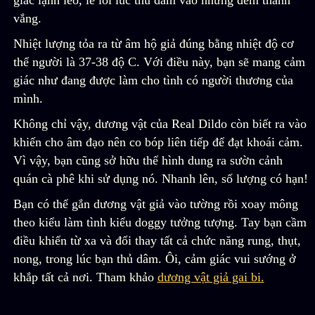
giác lạnh lẽo, lẻ loi lúc thủ dâm vào những đêm thanh
vắng.
Nhiệt lượng tỏa ra từ âm hộ giả đúng bằng nhiệt độ cơ
thể người là 37-38 độ C. Với điều này, bạn sẽ mang cảm
giác như đang được làm cho tình có người thương của
mình.
Không chỉ vậy, dương vật của Real Dildo còn biết ra vào
khiến cho âm đạo nên co bóp liên tiếp để đạt khoái cảm.
Vì vậy, bạn cũng sở hữu thể hình dung ra sườn cảnh
quán cà phê khi sử dụng nó. Nhanh lên, số lượng có hạn!
Bạn có thể gắn dương vật giả vào tường rồi xoay mông
theo kiểu làm tình kiểu doggy tưởng tượng. Tay bạn cầm
điều khiển từ xa và đổi thay tất cả chức năng rung, thụt,
nong, trong lúc bạn thủ dâm. Ôi, cảm giác vui sướng ở
khắp tất cả nơi. Tham khảo
dương vật giả gai bi.