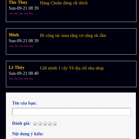
Thu Thuy
Hàng Chuần dùng rất thích
Sun-09-21 08:39
Minh
Đi công tác mua tặng vợ cũng ok lắm
Sun-09-21 08:39
Lê Thủy
Gửi mình 1 cây Về địa chỉ nha shop
Sun-09-21 08:40
Tên của bạn:
Đánh giá:
Nội dung ý kiến: