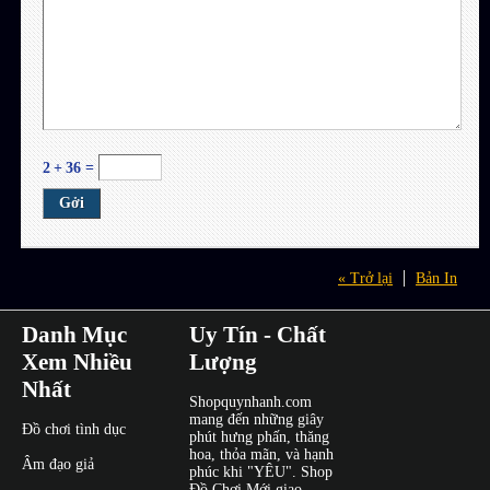
2
+
36
=
« Trở lại
Bản In
Danh Mục
Uy Tín - Chất
Xem Nhiều
Lượng
Nhất
Shopquynhanh.com
mang đến những giây
Đồ chơi tình dục
phút hưng phấn, thăng
hoa, thỏa mãn, và hạnh
Âm đạo giả
phúc khi "YÊU". Shop
Đồ Chơi Mới giao